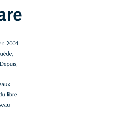
are
 en 2001
Suède,
 Depuis,
eaux
u libre
seau