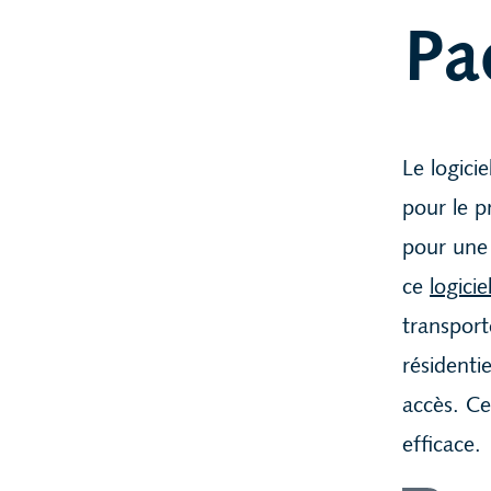
Pa
Le logici
pour le p
pour une 
ce
logici
transport
résidenti
accès. C
efficace.